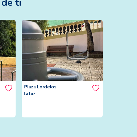
de ti
Plaza Lordelos
Aguamansa,
La Luz
Aguamansa