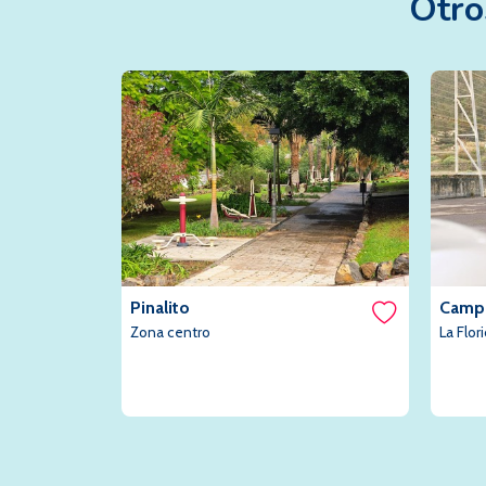
Otr
Pinalito
Campo
Zona centro
La Flor