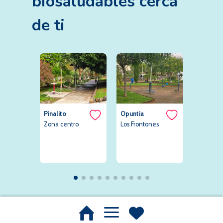
biosaludables
cerca
de ti
Pinalito
Opuntia
Campo 
Zona centro
Los Frontones
Fútbol L
Florida
La Florid